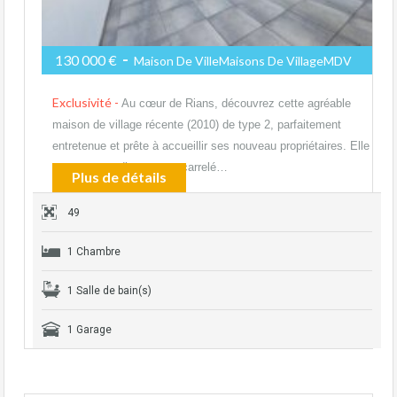
-
130 000 €
Maison De VilleMaisons De VillageMDV
Exclusivité -
Au cœur de Rians, découvrez cette agréable
maison de village récente (2010) de type 2, parfaitement
entretenue et prête à accueillir ses nouveau propriétaires. Elle
se compose d’un garage carrelé…
Plus de détails
49
1 Chambre
1 Salle de bain(s)
1 Garage