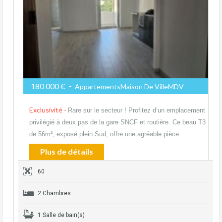
-
180 000 €
AppartementsMaison De VilleMDV
Exclusivité -
Rare sur le secteur ! Profitez d’un emplacement
privilégié à deux pas de la gare SNCF et routière. Ce beau T3
de 56m², exposé plein Sud, offre une agréable pièce…
Plus de détails
60
2 Chambres
1 Salle de bain(s)