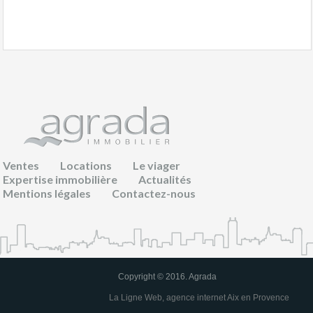
Ventes
Locations
Le viager
Expertise immobilière
Actualités
Mentions légales
Contactez-nous
Copyright © 2016. Agrada
La Ligne Web, agence internet Aix en Provence