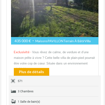
-
435 000 €
MaisonsPAVILLONTerrain À BâtirVilla
Exclusivité -
Vous rêvez de calme, de verdure et d’une
maison prête à vivre ? Cette belle villa de plain-pied pourrait
être votre cop de cœur. Située dans un environnement
privilégié, au…
Plus de détails
571
3 Chambres
1 Salle de bain(s)