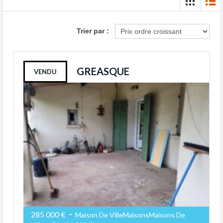
Trier par :
GREASQUE
VENDU
-
285 000 €
Maison De VilleMaisonsMaisons De