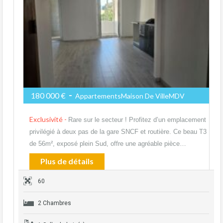
-
180 000 €
AppartementsMaison De VilleMDV
Exclusivité -
Rare sur le secteur ! Profitez d’un emplacement
privilégié à deux pas de la gare SNCF et routière. Ce beau T3
de 56m², exposé plein Sud, offre une agréable pièce…
Plus de détails
60
2 Chambres