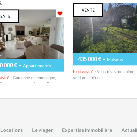
.
VENTE
VENTE
435 000 €
-
Maisons
0 000 €
-
Appartements
Exclusivité -
Vous rêvez de calme,
ivité -
Gardanne en campagne,
verdure et d’une…
fique appartement de type 5…
Plus de détails
lus de détails
Locations
Le viager
Expertise immobilière
Actual