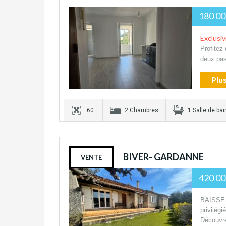
180 00
Exclusiv
Profitez
deux pa
Plus
60
2 Chambres
1 Salle de bai
BIVER- GARDANNE
VENTE
420 00
BAISSE 
privilégi
Découv