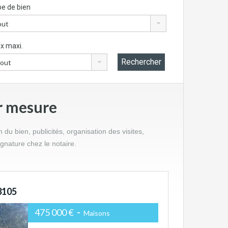
e de bien
ix maxi.
r mesure
u bien, publicités, organisation des visites,
ignature chez le notaire.
3105
475 000 €
-
Maisons