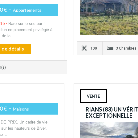
0 €
-
Appartements
ité -
Rare sur le secteur !
 d’un emplacement privilégié à
s de la…
 de détails
100
3 Chambres
n(s)
VENTE
0 €
-
RIANS (83) UN VÉRI
Maisons
EXCEPTIONNELLE
DE PRIX. Un cadre de vie
é sur les hauteurs de Biver.
rez…