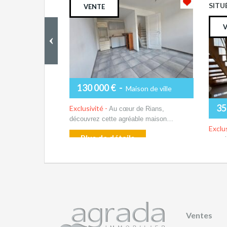
SITUÉ
VENTE
130 000 €
-
Maison de ville
35
Exclusivité -
Au cœur de Rians,
découvrez cette agréable maison…
Exclus
Plus de détails
magni
P
Ventes