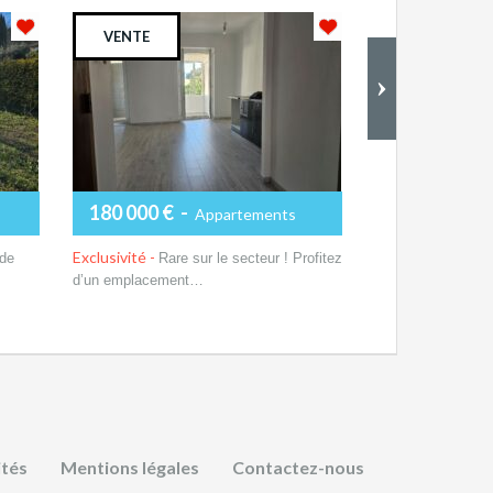
VENTE
475 000 €
-
Exclusivité -
TRO
180 000 €
-
Appartements
joli maison de ty
Plus de dét
Exclusivité -
 de
Rare sur le secteur ! Profitez
d’un emplacement…
Plus de détails
ités
Mentions légales
Contactez-nous