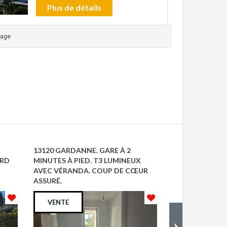
Plus de détails
rage
13120 GARDANNE. GARE À 2
MIMET 13105
ERD
MINUTES À PIED. T3 LUMINEUX
AVEC VÉRANDA. COUP DE CŒUR
VENDU
ASSURÉ.
VENTE