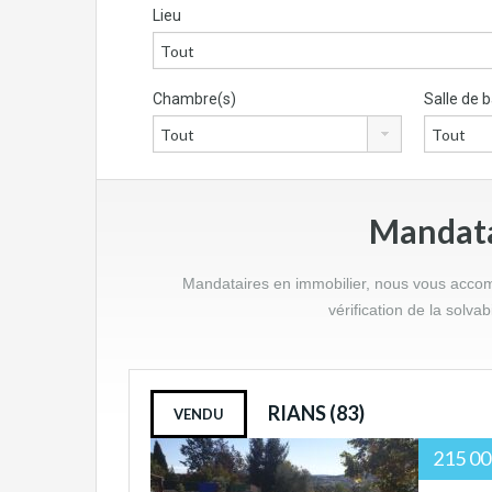
Lieu
Chambre(s)
Salle de b
Mandatai
Mandataires en immobilier, nous vous accompa
vérification de la solva
RIANS (83)
VENDU
215 00