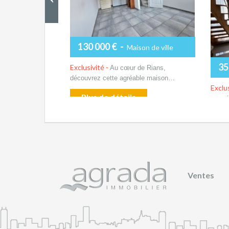
130 000 €
-
Maison de ville
35
Exclusivité -
Au cœur de Rians,
découvrez cette agréable maison…
Exclus
Plus de détails
magni
P
Ventes