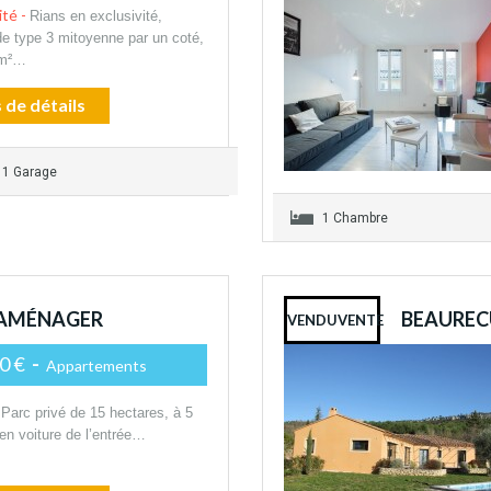
ité -
Rians en exclusivité,
e type 3 mitoyenne par un coté,
 m²…
 de détails
1 Garage
1 Chambre
À AMÉNAGER
BEAURECU
VENDUVENTE
0 €
-
Appartements
Parc privé de 15 hectares, à 5
en voiture de l’entrée…