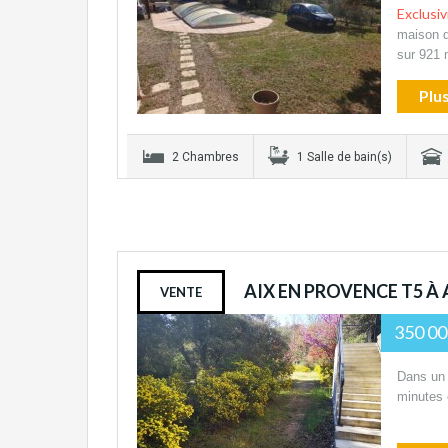
Exclusiv
maison d
sur 921
Plus
2 Chambres
1 Salle de bain(s)
AIX EN PROVENCE T5 
VENTE
350 00
Dans un 
minutes 