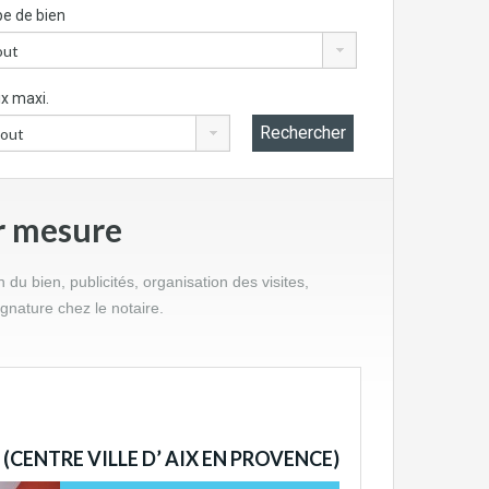
e de bien
ix maxi.
r mesure
u bien, publicités, organisation des visites,
ignature chez le notaire.
(CENTRE VILLE D’ AIX EN PROVENCE)