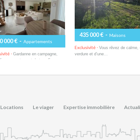
435 000 €
-
Maisons
0 000 €
-
Appartements
Exclusivité -
Vous rêvez de calme,
ivité -
Gardanne en campagne,
verdure et d’une…
fique appartement de type 5…
Plus de détails
lus de détails
Locations
Le viager
Expertise immobilière
Actual