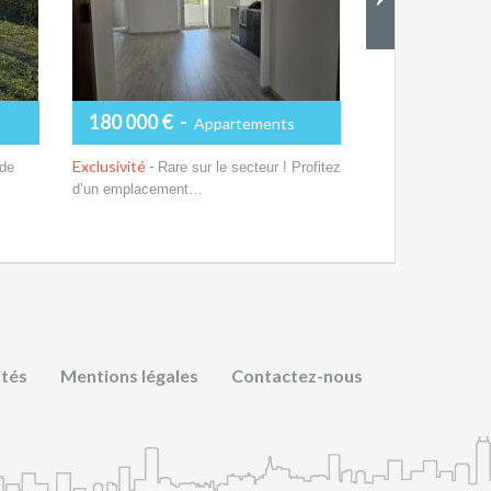
475 000 €
-
Exclusivité -
TRO
180 000 €
-
Appartements
joli maison de ty
Plus de dét
Exclusivité -
 de
Rare sur le secteur ! Profitez
d’un emplacement…
Plus de détails
ités
Mentions légales
Contactez-nous