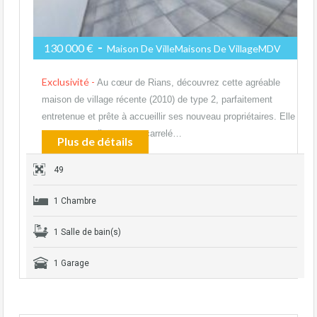
-
130 000 €
Maison De VilleMaisons De VillageMDV
Exclusivité -
Au cœur de Rians, découvrez cette agréable
maison de village récente (2010) de type 2, parfaitement
entretenue et prête à accueillir ses nouveau propriétaires. Elle
se compose d’un garage carrelé…
Plus de détails
49
1 Chambre
1 Salle de bain(s)
1 Garage