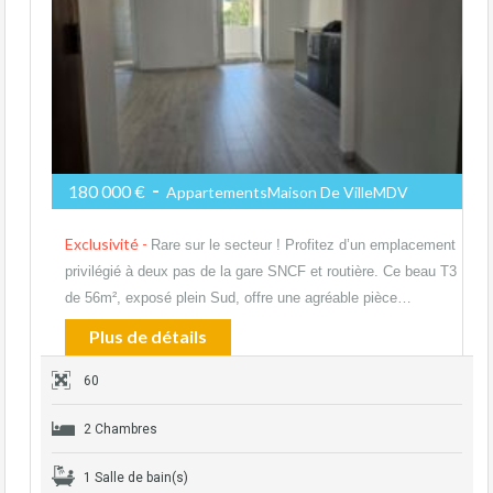
-
180 000 €
AppartementsMaison De VilleMDV
Exclusivité -
Rare sur le secteur ! Profitez d’un emplacement
privilégié à deux pas de la gare SNCF et routière. Ce beau T3
de 56m², exposé plein Sud, offre une agréable pièce…
Plus de détails
60
2 Chambres
1 Salle de bain(s)