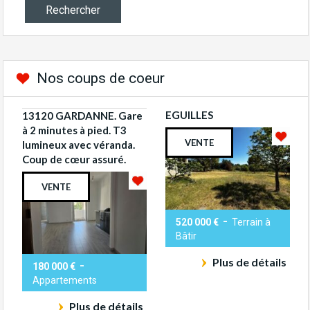
Nos coups de coeur
EGUILLES
13120 GARDANNE. Gare
à 2 minutes à pied. T3
VENTE
lumineux avec véranda.
Coup de cœur assuré.
VENTE
-
520 000 €
Terrain à
Bâtir
Plus de détails
-
180 000 €
Appartements
Plus de détails