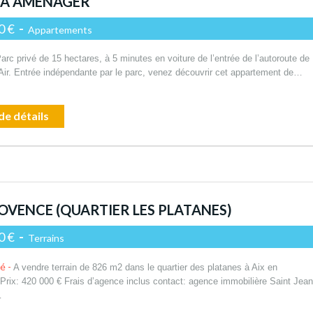
5 À AMÉNAGER
0 €
-
Appartements
rc privé de 15 hectares, à 5 minutes en voiture de l’entrée de l’autoroute de
Air. Entrée indépendante par le parc, venez découvrir cet appartement de…
de détails
ROVENCE (QUARTIER LES PLATANES)
0 €
-
Terrains
té -
A vendre terrain de 826 m2 dans le quartier des platanes à Aix en
Prix: 420 000 € Frais d’agence inclus contact: agence immobilière Saint Jean
…