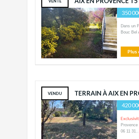
AIX EN PROVENCE T
VENTE
350 00
Dans un Pa
Bouc Bel 
Plus 
TERRAIN À AIX EN P
VENDU
420 00
Exclusivi
Provence 
06 11 31