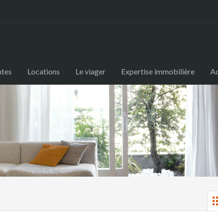
ntes
Locations
Le viager
Expertise immobilière
Ac