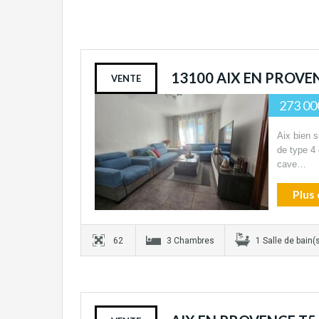
13100 AIX EN PROVE
VENTE
273 00
Aix bien 
de type 4
cave…
Plus 
62
3 Chambres
1 Salle de bain(