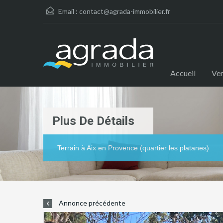
Email :
contact@agrada-immobilier.fr
Accueil
Ve
Plus De Détails
Terrain à Aix en Provence (quartier les platanes)
Annonce précédente