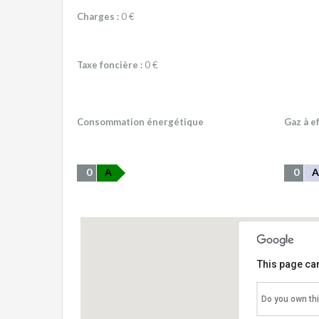
Charges :
0 €
Taxe foncière :
0 €
Consommation énergétique
Gaz à e
0
A
0
A
This page can
Do you own th