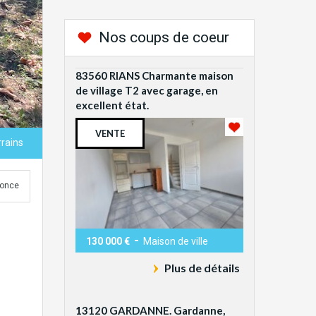
Nos coups de coeur
83560 RIANS Charmante maison
de village T2 avec garage, en
excellent état.
VENTE
rrains
nonce
-
130 000 €
Maison de ville
Plus de détails
13120 GARDANNE. Gardanne,