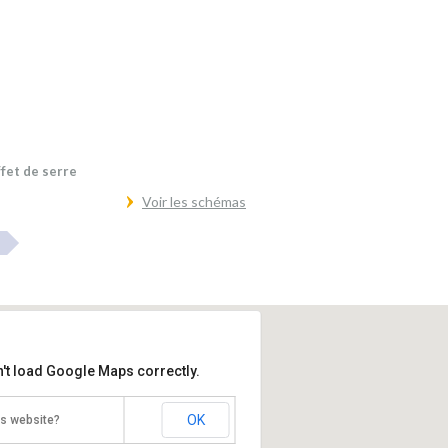
ffet de serre
Voir les schémas
't load Google Maps correctly.
OK
is website?