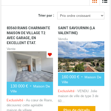
Trier par :
83560 RIANS CHARMANTE
SAINT SAVOURNIN (LA
MAISON DE VILLAGE T2
VALENTINE)
AVEC GARAGE, EN
Vendu
EXCELLENT ÉTAT.
Vente
-
160 000 €
Maison De
Ville
-
130 000 €
Maison De
Exclusivité -
VENDU. Jolie
Ville
maison de ville de type 3 de
Exclusivité -
Au cœur de Rians,
60…
découvrez cette agréable
Plus de détails
maison de village…