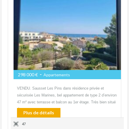
-
298 000 €
Appartements
VENDU. Sausset Les Pins dans résidence privée et
sécurisée Les Marines, bel appartement de type 2 d’environ
47 m² avec terrasse et balcon au 1er étage. Très bien situé
dans…
Plus de détails
47