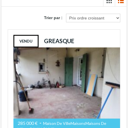
Trier par :
GREASQUE
VENDU
-
285 000 €
Maison De VilleMaisonsMaisons De