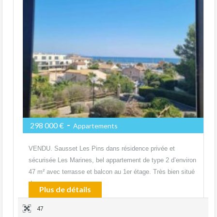
-
298 000 €
Appartements
VENDU. Sausset Les Pins dans résidence privée et
sécurisée Les Marines, bel appartement de type 2 d’environ
47 m² avec terrasse et balcon au 1er étage. Très bien situé
dans…
Plus de détails
47