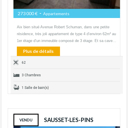
-
273 000 €
Appartements
Aix bien situé Avenue Robert Schuman, dans une petite
résidence, très joli appartement de type 4 d’environ 62m² au
1er étage d’un immeuble composé de 3 étage. Et sa cave…
Plus de détails
62
3 Chambres
1 Salle de bain(s)
SAUSSET-LES-PINS
VENDU