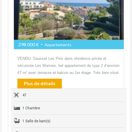
-
298 000 €
Appartements
VENDU. Sausset Les Pins dans résidence privée et
sécurisée Les Marines, bel appartement de type 2 d’environ
47 m² avec terrasse et balcon au 1er étage. Très bien situé
dans…
Plus de détails
47
1 Chambre
1 Salle de bain(s)