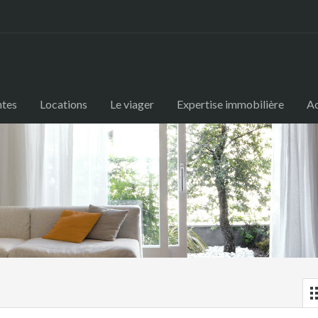
ntes
Locations
Le viager
Expertise immobilière
Ac