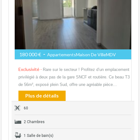
-
180 000 €
AppartementsMaison De VilleMDV
Exclusivité -
Rare sur le secteur ! Profitez d’un emplacement
privilégié à deux pas de la gare SNCF et routière. Ce beau T3
de 56m², exposé plein Sud, offre une agréable pièce…
Plus de détails
60
2 Chambres
1 Salle de bain(s)