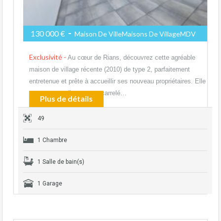
-
130 000 €
Maison De VilleMaisons De VillageMDV
Exclusivité -
Au cœur de Rians, découvrez cette agréable
maison de village récente (2010) de type 2, parfaitement
entretenue et prête à accueillir ses nouveau propriétaires. Elle
se compose d’un garage carrelé…
Plus de détails
49
1 Chambre
1 Salle de bain(s)
1 Garage