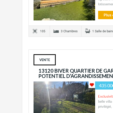
lotisseme
Plus 
105
3 Chambres
1 Salle de bain
VENTE
13120 BIVER QUARTIER DE GA
POTENTIEL D’AGRANDISSEMEN
435 00
Exclusivi
belle vill
privilégié