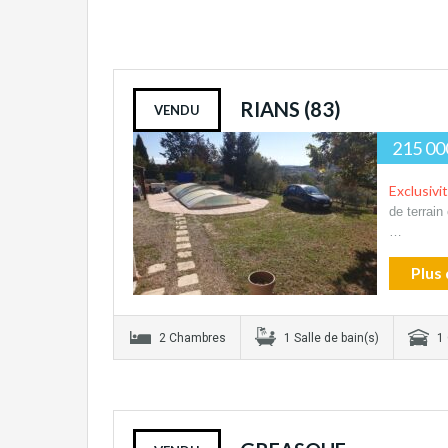
RIANS (83)
VENDU
215 00
Exclusivi
de terrain
…
Plus 
2 Chambres
1 Salle de bain(s)
1