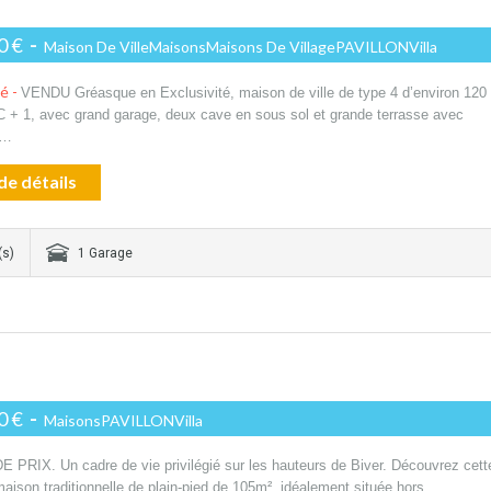
0 €
-
Maison De VilleMaisonsMaisons De VillagePAVILLONVilla
té -
VENDU Gréasque en Exclusivité, maison de ville de type 4 d’environ 120
 + 1, avec grand garage, deux cave en sous sol et grande terrasse avec
,…
de détails
(s)
1 Garage
0 €
-
MaisonsPAVILLONVilla
 PRIX. Un cadre de vie privilégié sur les hauteurs de Biver. Découvrez cett
aison traditionnelle de plain-pied de 105m², idéalement située hors