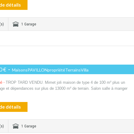
de détails
(s)
1 Garage
0 €
-
MaisonsPAVILLONpropriétéTerrainsVilla
té -
TROP TARD VENDU. Mimet joli maison de type 4 de 100 m² plus un
age et dépendances sur plus de 13000 m² de terrain. Salon salle à manger
de détails
(s)
1 Garage