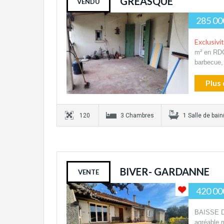
GREASQUE
VENDU
285 00
Exclusivi
m² en RDC
barbecue
Plus 
120
3 Chambres
1 Salle de bain
BIVER- GARDANNE
VENTE
420 00
BAISSE DE
agréable m