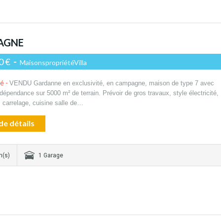
AGNE
0 €
-
MaisonspropriétéVilla
té -
VENDU Gardanne en exclusivité, en campagne, maison de type 7 avec
dépendance sur 5000 m² de terrain. Prévoir de gros travaux, style électricité,
 carrelage, cuisine salle de…
de détails
n(s)
1 Garage