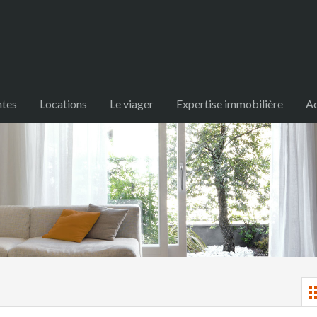
ntes
Locations
Le viager
Expertise immobilière
Ac