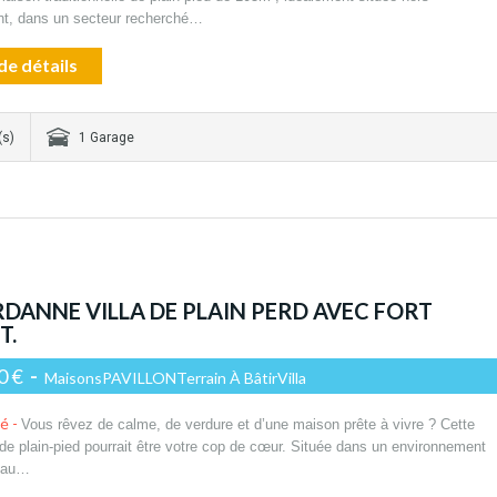
nt, dans un secteur recherché…
de détails
(s)
1 Garage
RDANNE VILLA DE PLAIN PERD AVEC FORT
T.
0 €
-
MaisonsPAVILLONTerrain À BâtirVilla
té -
Vous rêvez de calme, de verdure et d’une maison prête à vivre ? Cette
a de plain-pied pourrait être votre cop de cœur. Située dans un environnement
, au…