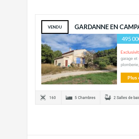
GARDANNE EN CAMP
VENDU
495 00
Exclusivi
garage et 
plomberie,
Plus 
160
5 Chambres
2 Salles de bai