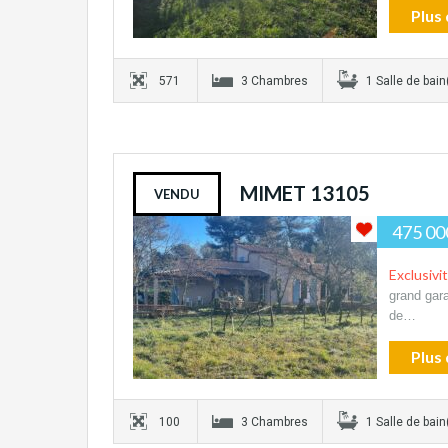
Plus 
571
3 Chambres
1 Salle de bain
MIMET 13105
VENDU
475 00
Exclusivi
grand gar
de…
Plus 
100
3 Chambres
1 Salle de bain