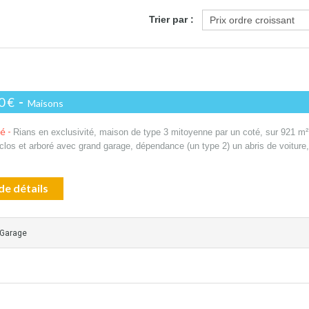
Trier par :
0 €
-
Maisons
té -
Rians en exclusivité, maison de type 3 mitoyenne par un coté, sur 921 m²
 clos et arboré avec grand garage, dépendance (un type 2) un abris de voiture,
de détails
 Garage