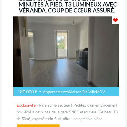
MINUTES À PIED. T3 LUMINEUX AVEC
VÉRANDA. COUP DE CŒUR ASSURÉ.
-
180 000 €
AppartementsMaison De VilleMDV
Exclusivité -
Rare sur le secteur ! Profitez d’un emplacement
privilégié à deux pas de la gare SNCF et routière. Ce beau T3
de 56m², exposé plein Sud, offre une agréable pièce…