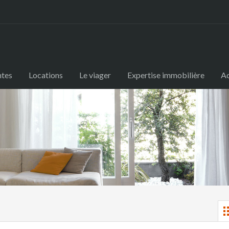
ntes
Locations
Le viager
Expertise immobilière
Ac