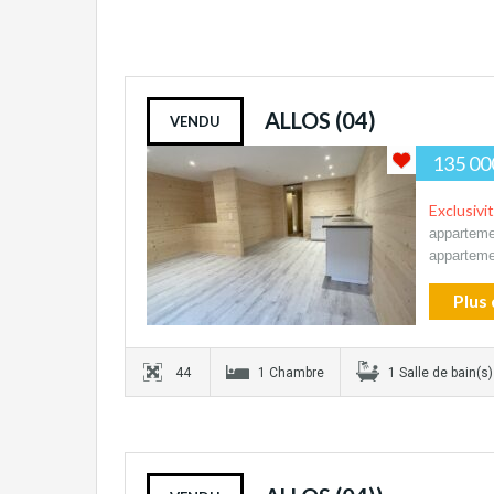
ALLOS (04)
VENDU
135 00
Exclusivi
apparteme
apparteme
Plus 
44
1 Chambre
1 Salle de bain(s)