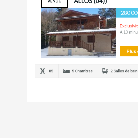
ALLOS (04))
VENDU
280 00
Exclusivi
A 10 minut
Plus 
85
5 Chambres
2 Salles de bain