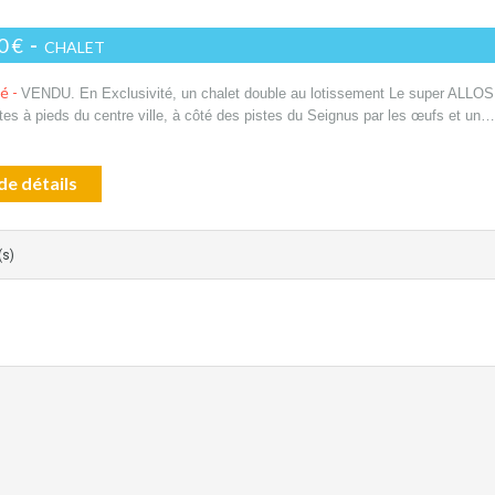
0 €
-
CHALET
té -
VENDU. En Exclusivité, un chalet double au lotissement Le super ALLOS
es à pieds du centre ville, à côté des pistes du Seignus par les œufs et un…
de détails
(s)