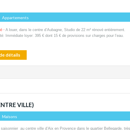
-
Appartements
té -
A louer, dans le centre d’Aubagne, Studio de 22 m² rénové entièrement.
ité: Immédiate loyer: 395 € dont 15 € de provisions sur charges pour l’eau.
de détails
NTRE VILLE)
-
Maisons
 saisonnier au centre ville d’Aix en Provence dans le quartier Bellegarde, trè