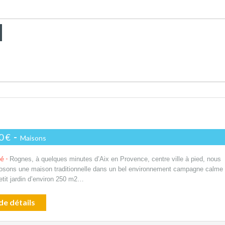
0 €
-
Maisons
té -
Rognes, à quelques minutes d’Aix en Provence, centre ville à pied, nous
osons une maison traditionnelle dans un bel environnement campagne calme
etit jardin d’environ 250 m2…
de détails