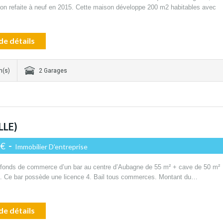
son refaite à neuf en 2015. Cette maison développe 200 m2 habitables avec
de détails
n(s)
2 Garages
LLE)
 €
-
Immobilier D'entreprise
 fonds de commerce d’un bar au centre d’Aubagne de 55 m² + cave de 50 m²
e. Ce bar possède une licence 4. Bail tous commerces. Montant du…
de détails