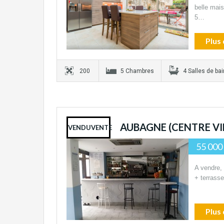
belle mai
5…
Plus 
200
5 Chambres
4 Salles de bai
AUBAGNE (CENTRE VI
VENDUVENTE
55 000
A vendre,
+ terrass
Plus 