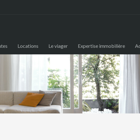
ntes
Locations
Le viager
Expertise immobilière
Ac