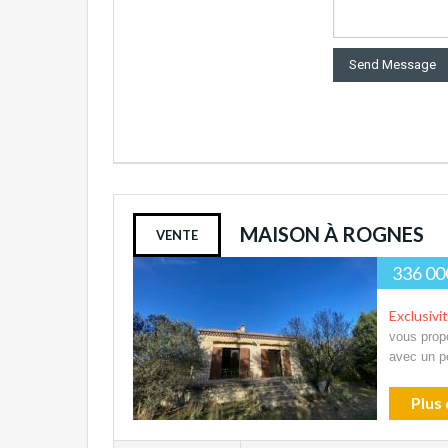
MAISON À ROGNES
VENTE
336 00
Exclusivi
vous prop
avec un p
Plus 