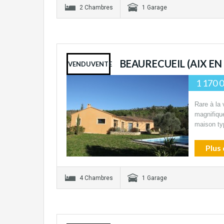
2 Chambres
1 Garage
BEAURECUEIL (AIX E
VENDUVENTE
1 170 
Rare à la
magnifique
maison ty
Plus 
4 Chambres
1 Garage