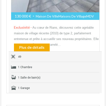
-
130 000 €
Maison De VilleMaisons De VillageMDV
Exclusivité -
Au cœur de Rians, découvrez cette agréable
maison de village récente (2010) de type 2, parfaitement
entretenue et prête à accueillir ses nouveau propriétaires. Elle
se compose d’un garage carrelé…
Plus de détails
49
1 Chambre
1 Salle de bain(s)
1 Garage