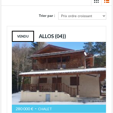
Trier par :
ALLOS (04))
VENDU
-
280 000 €
CHALET