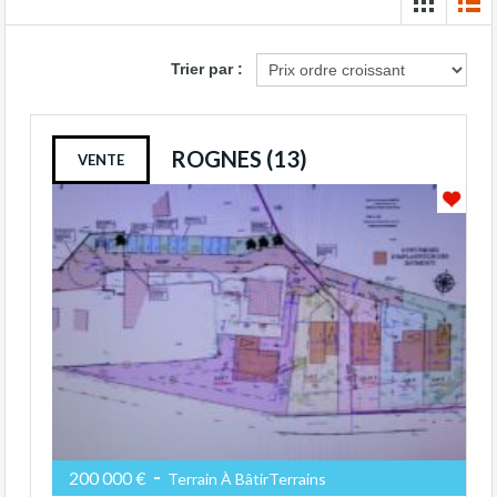
Trier par :
ROGNES (13)
VENTE
-
200 000 €
Terrain À BâtirTerrains