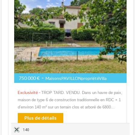
-
750 000 €
MaisonsPAVILLONpropriétéVilla
Exclusivité -
TROP TARD. VENDU. Dans un havre de paix,
maison de type 6 de construction traditionnelle en RDC + 1
d’environ 140 m² sur un terrain clos et arboré de 6800…
Plus de détails
140