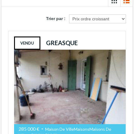
Trier par :
GREASQUE
VENDU
-
285 000 €
Maison De VilleMaisonsMaisons De