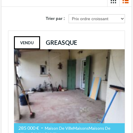
Trier par :
GREASQUE
VENDU
-
285 000 €
Maison De VilleMaisonsMaisons De